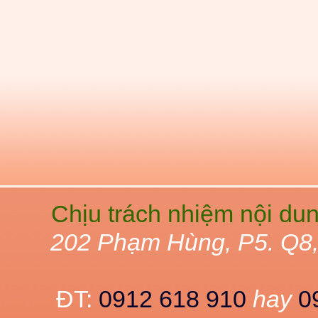
Chịu trách nhiệm nội du
202 Phạm Hùng, P5. Q8
ĐT:
0912 618 910
hay
0