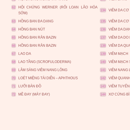
HỘI CHỨNG WERNER (RỐI LOẠN LÃO HÓA
62
VIÊM DA CƠ
134
SỚM)
HỒNG BAN ĐA DẠNG
VIÊM DA CƠ 
63
135
HỒNG BAN NÚT
VIÊM DA DẠN
64
136
HỒNG BAN RẮN BAZIN
VIÊM DA DO
65
137
HỒNG BAN RẮN BAZIN
VIÊM DA QU
66
138
LAO DA
VIÊM MẠCH
67
139
LAO TẦNG (SCROFULODERMA)
VIÊM MẠCH
68
140
LÂM SÀNG VIÊM NANG LÔNG
VIÊM NANG
69
141
LOÉT MIỆNG TÁI DIỄN – APHTHOUS
VIÊM QUAN
70
142
LƯỠI BẢN ĐỒ
VIÊM TUYẾN
71
143
MỀ ĐAY (MÀY ĐAY)
XƠ CỨNG BÌ
72
144