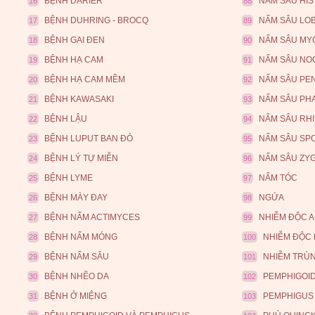
BỆNH DARIER
NẤM SÂU HI
16
88
BỆNH DUHRING - BROCQ
NẤM SÂU LO
17
89
BỆNH GAI ĐEN
NẤM SÂU MY
18
90
BỆNH HẠ CAM
NẤM SÂU NO
19
91
BỆNH HẠ CAM MỀM
NẤM SÂU PENI
20
92
BỆNH KAWASAKI
NẤM SÂU PH
21
93
BỆNH LẬU
NẤM SÂU RHI
22
94
BỆNH LUPUT BAN ĐỎ
NẤM SÂU SP
23
95
BỆNH LÝ TỰ MIỄN
NẤM SÂU ZY
24
96
BỆNH LYME
NẤM TÓC
25
97
BỆNH MÀY ĐAY
NGỨA
26
98
BỆNH NẤM ACTIMYCES
NHIỄM ĐỘC 
27
99
BỆNH NẤM MÓNG
NHIỄM ĐỘC 
28
100
BỆNH NẤM SÂU
NHIỄM TRÙ
29
101
BỆNH NHẼO DA
PEMPHIGOI
30
102
BỆNH Ở MIỆNG
PEMPHIGUS
31
103