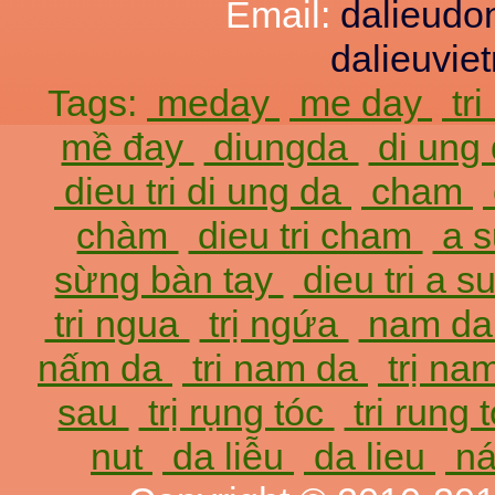
Email:
dalieud
dalieuvi
Tags:
meday
me day
tr
mề đay
diungda
di ung
dieu tri di ung da
cham
chàm
dieu tri cham
a 
sừng bàn tay
dieu tri a 
tri ngua
trị ngứa
nam d
nấm da
tri nam da
trị na
sau
trị rụng tóc
tri rung 
nut
da liễu
da lieu
ná