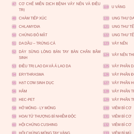
CƠ CHẾ MIỄN DỊCH BỆNH VẢY NẾN VÀ ĐIỀU
47
U VÀNG
119
TRỊ
CHÀM TIẾP XÚC
UNG THƯ D
48
120
CHLAMYDIA
UNG THƯ TẾ
49
121
CHỨNG ĐỎ MẶT
UNG THƯ TẾ
50
122
DA DẦU – TRỨNG CÁ
VẢY NẾN
51
123
DÀY SỪNG LÒNG BÀN TAY BÀN CHÂN BẨM
52
VẢY NẾN TH
124
SINH
ĐIỀU TRỊ LAO DA VÀ Á LAO DA
VẢY PHẤN D
53
125
ERYTHRASMA
VẢY PHẤN 
54
126
HẠT CƠM SINH DỤC
VẢY PHẤN 
55
127
HĂM
VẢY PHẤN 
56
128
HEC-PET
VẢY PHẤN 
57
129
HỞ MÓNG - LY MÓNG
VIÊM BÌ CƠ
58
130
HOẠI TỬ THƯỢNG BÌ NHIỄM ĐỘC
VIÊM BÌ CƠ
59
131
HỘI CHỨNG CUSHING
VIÊM BÌ CƠ
60
132
HỘI CHỨNG MÓNG TAY VÀNG
VIÊM BÌ MỦ
61
133