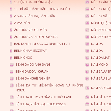
10 BỆNH DA THƯỜNG GẶP
MỀ ĐAY ÁNH
1
73
100 BÍ MẬT HÀNG ĐẦU TRONG DA LIỄU
MỀ ĐAY NHIỆ
2
74
Á SỪNG BÀN TAY, BÀN CHÂN
MỀ ĐAY VẬT 
3
75
Á VẢY NẾN
MÓNG QUẶP (I
4
76
ẤU TRÙNG DI CHUYỂN
MỘT SỐ PHƯƠ
5
77
ẤU TRÙNG SÁN LỢN DƯỚI DA
MỘT SỐ THÔN
6
78
BAN ĐỎ NHIỄM SẮC CỐ ĐỊNH TÁI PHÁT
NÁM DA
7
79
BỆNH CHÀM (ECZEMA)
NẤM DA
8
80
BỆNH CHỐC
NÁM DA MẶT
9
81
BỆNH DA DO ÁNH SÁNG
NẤM MÓNG
10
82
BỆNH DA DO VI KHUẨN
NẤM SÂU AS
11
83
BỆNH DA NGHỀ NGHIỆP
NẤM SÂU BL
12
84
BỆNH DA TỰ MIỄN-TIÊN ĐOÁN VÀ PHÒNG
13
NẤM SÂU CO
85
NGỪA
BỆNH DA THƯỜNG GẶP KHI TRỜI LẠNH
NẤM SÂU CR
14
86
BỆNH DA, PHÂN LOẠI THEO ICD-10
NẤM SÂU CH
15
87