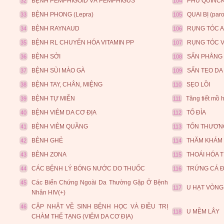
BỆNH PEMPHIGOID VÀ PEMPHIGUS
PHÙ QUINC
32
104
BỆNH PHONG (Lepra)
QUAI BỊ (paro
33
105
BỆNH RAYNAUD
RỤNG TÓC 
34
106
BỆNH RL CHUYỂN HÓA VITAMIN PP
RỤNG TÓC 
35
107
BỆNH SỞI
SẨN PHẲNG
36
108
BỆNH SÙI MÀO GÀ
SẨN TEO DA
37
109
BỆNH TAY, CHÂN, MIỆNG
SẸO LỒI
38
110
BỆNH TỰ MIỄN
Tăng tiết mồ 
39
111
BỆNH VIÊM DA CƠ ĐỊA
TỔ ĐỈA
40
112
BỆNH VIÊM QUẦNG
TỔN THƯƠNG
41
113
BÊNH GHẺ
THĂM KHÁM 
42
114
BÊNH ZONA
THOÁI HÓA TI
43
115
CÁC BỆNH LÝ BÓNG NƯỚC DO THUỐC
TRỨNG CÁ 
44
116
Các Biến Chứng Ngoài Da Thường Gặp Ở Bệnh
45
U HẠT VÒNG
117
Nhân HIV(+)
CẬP NHẬT VỀ SINH BỆNH HỌC VÀ ĐIỀU TRỊ
46
U MỀM LÂY
118
CHÀM THỂ TẠNG (VIÊM DA CƠ ĐỊA)