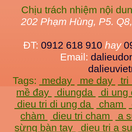
Chịu trách nhiệm nội du
202 Phạm Hùng, P5. Q8
ĐT:
0912 618 910
hay
0
Email:
dalieud
dalieuvi
Tags:
meday
me day
tr
mề đay
diungda
di ung
dieu tri di ung da
cham
chàm
dieu tri cham
a 
sừng bàn tay
dieu tri a 