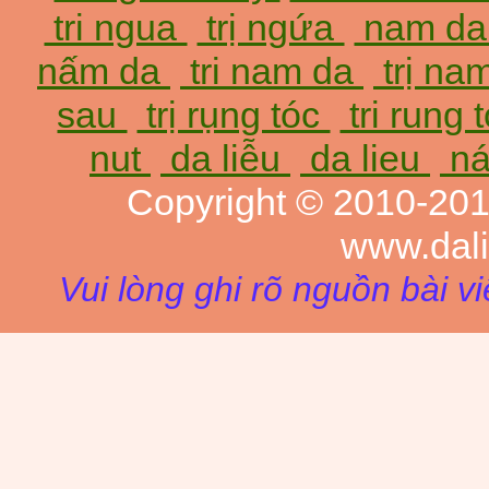
tri ngua
trị ngứa
nam d
nấm da
tri nam da
trị na
sau
trị rụng tóc
tri rung 
nut
da liễu
da lieu
ná
Copyright © 2010-20
www.dal
Vui lòng ghi rõ nguồn bài v