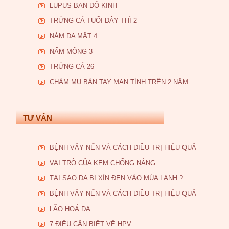
LUPUS BAN ĐỎ KINH
TRỨNG CÁ TUỔI DẬY THÌ 2
NÁM DA MẶT 4
NẤM MÔNG 3
TRỨNG CÁ 26
CHÀM MU BÀN TAY MẠN TÍNH TRÊN 2 NĂM
TƯ VẤN
BỆNH VẢY NẾN VÀ CÁCH ĐIỀU TRỊ HIỆU QUẢ
VAI TRÒ CỦA KEM CHỐNG NẮNG
TẠI SAO DA BỊ XỈN ĐEN VÀO MÙA LẠNH ?
BỆNH VẢY NẾN VÀ CÁCH ĐIỀU TRỊ HIỆU QUẢ
LÃO HOÁ DA
7 ĐIỀU CẦN BIẾT VỀ HPV