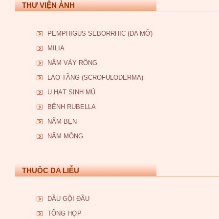
THƯ VIỆN ẢNH
PEMPHIGUS SEBORRHIC (DA MỠ)
MILIA
NẤM VẢY RỒNG
LAO TẦNG (SCROFULODERMA)
U HẠT SINH MỦ
BỆNH RUBELLA
NẤM BẸN
NẤM MÔNG
THUỐC DA LIỄU
DẦU GỘI ĐẦU
TỔNG HỢP