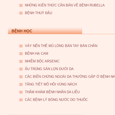
NHỮNG KIẾN THỨC CĂN BẢN VỀ BỆNH RUBELLA
BỆNH THUỶ ĐẬU
BỆNH HỌC
VẢY NẾN THỂ MỦ LÒNG BÀN TAY BÀN CHÂN
BỆNH HẠ CAM
NHIỄM ĐỘC ARSENIC
ẤU TRÙNG SÁN LỢN DƯỚI DA
CÁC BIẾN CHỨNG NGOÀI DA THƯỜNG GẶP Ở BỆNH NHÂ
TĂNG TIẾT MỒ HÔI VÙNG NÁCH
THĂM KHÁM BỆNH NHÂN DA LIỄU
CÁC BỆNH LÝ BÓNG NƯỚC DO THUỐC