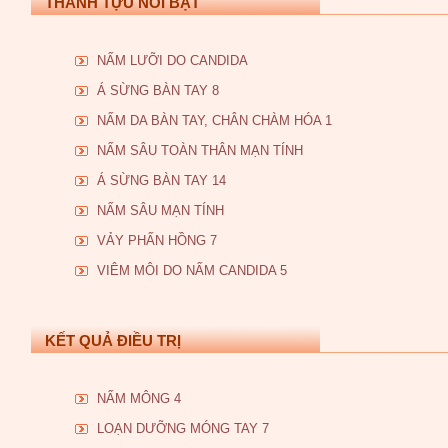
THÀNH TỰU NỔI BẬT
NẤM LƯỠI DO CANDIDA
Á SỪNG BÀN TAY 8
NẤM DA BÀN TAY, CHÂN CHÀM HÓA 1
NẤM SÂU TOÀN THÂN MẠN TÍNH
Á SỪNG BÀN TAY 14
NẤM SÂU MẠN TÍNH
VẢY PHẤN HỒNG 7
VIÊM MÔI DO NẤM CANDIDA 5
KẾT QUẢ ĐIỀU TRỊ
NẤM MÔNG 4
LOẠN DƯỠNG MÓNG TAY 7