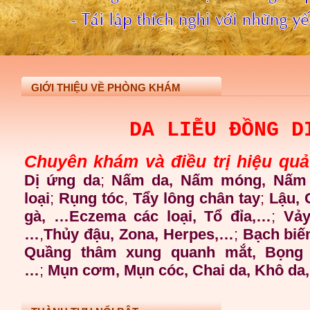
GIỚI THIỆU VỀ PHÒNG KHÁM
DA LIỄU ĐỒNG D
Chuyên khám và điều trị hiệu quả
Dị ứng da
;
Nấm da, Nấm móng, Nấm 
loại
;
Rụng tóc
,
Tẩy lông chân tay
;
Lậu,
gà, …Eczema các loại, Tổ đỉa,…
;
Vảy
…
,
Thủy đậu, Zona, Herpes,…
;
Bạch biế
Quầng thâm xung quanh mắt, Bọng 
…
;
Mụn cơm, Mụn cóc, Chai da, Khô da, 