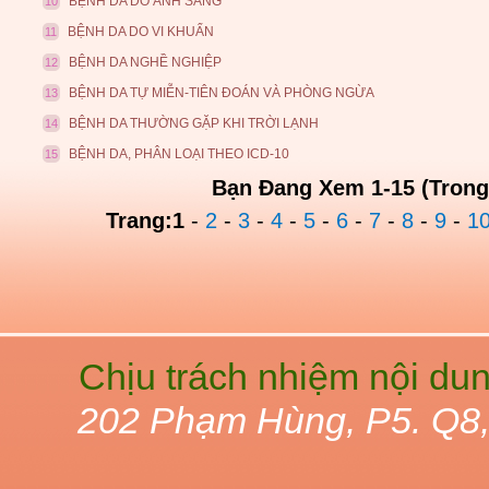
BỆNH DA DO ÁNH SÁNG
10
BỆNH DA DO VI KHUẨN
11
BỆNH DA NGHỀ NGHIỆP
12
BỆNH DA TỰ MIỄN-TIÊN ĐOÁN VÀ PHÒNG NGỪA
13
BỆNH DA THƯỜNG GẶP KHI TRỜI LẠNH
14
BỆNH DA, PHÂN LOẠI THEO ICD-10
15
Bạn Đang Xem 1-15 (Trong
Trang:
1
-
2
-
3
-
4
-
5
-
6
-
7
-
8
-
9
-
1
Chịu trách nhiệm nội du
202 Phạm Hùng, P5. Q8