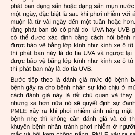
phát ban dạng sẩn hoặc dạng sẩn mụn nước 
một ngày, đặc biệt là sau khi phơi nhiễm với 
muộn là từ vài ngày đến một tuần hoặc hơn. 
rằng phát ban đó có phải do UVA hay UVB g
có thể được xác định bằng cách hỏi bệnh
được bảo vệ bằng lớp kính như kính xe ô t
thì phát ban này là do tia UVA và ngược lạ
được bảo vệ bằng lớp kính như kính xe ô t
thì phát ban này là do tia UVB.
Bước tiếp theo là đánh giá mức độ bệnh b
bệnh gây ra cho bệnh nhân sự khó chịu ở m
cách đánh giá này là rất chủ quan và thay
nhưng xa hơn nữa nó sẽ quyết định sự đanh
PMLE xảy ra khi phơi nhiễm ánh nắng mặt t
bệnh nhẹ thì không cần đánh giá và có t
khuyên bệnh nhân tránh phơi nhiễm ở ngưỡ
mắc và bôi kem chống nắng. PMLE xảy ra sa