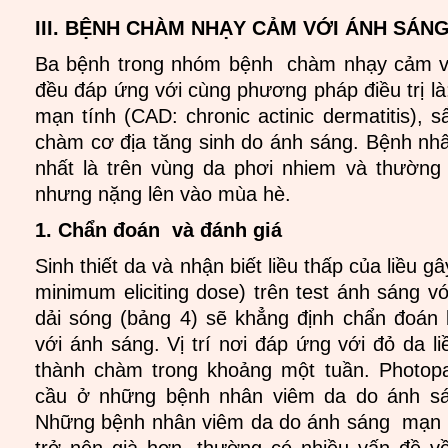
III. BỆNH CHÀM NHẠY CẢM VỚI ÁNH SÁN
Ba bệnh trong nhóm bệnh chàm nhạy cảm v
đều đáp ứng với cùng phương pháp điều trị là
mạn tính (CAD: chronic actinic dermatitis), 
chàm cơ địa tăng sinh do ánh sáng. Bệnh nh
nhất là trên vùng da phơi nhiem và thường
nhưng nặng lên vào mùa hè.
1. Chẩn đoán và đánh giá
Sinh thiết da và nhận biết liều thấp của liều g
minimum eliciting dose) trên test ánh sáng v
dải sóng (bảng 4) sẽ khẳng định chẩn đoá
với ánh sáng. Vị trí nơi đáp ứng với đỏ da l
thành chàm trong khoảng một tuần. Photopa
cầu ở những bệnh nhân viêm da do ánh s
Những bệnh nhân viêm da do ánh sáng mạn 
trở nên già hơn, thường có nhiều vấn đề v