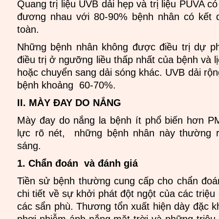
Quang trị liệu UVB dải hẹp và trị liệu PUVA có
đương nhau với 80-90% bệnh nhân có kết 
toàn.
Những bệnh nhân không được điều trị dự p
điều trị ở ngưỡng liều thấp nhất của bệnh và lị
hoặc chuyển sang dải sóng khác. UVB dải rộng
bệnh khoảng 60-70%.
II. MÀY ĐAY DO NẮNG
Mày đay do nắng la bệnh ít phổ biến hơn P
lực rõ nét, những bệnh nhân này thường 
sáng.
1. Chẩn đoán và đánh giá
Tiền sử bệnh thường cung cấp cho chẩn đoán
chi tiết về sự khởi phát đột ngột của các triệ
các sẩn phù. Thương tổn xuất hiện dày đặc kh