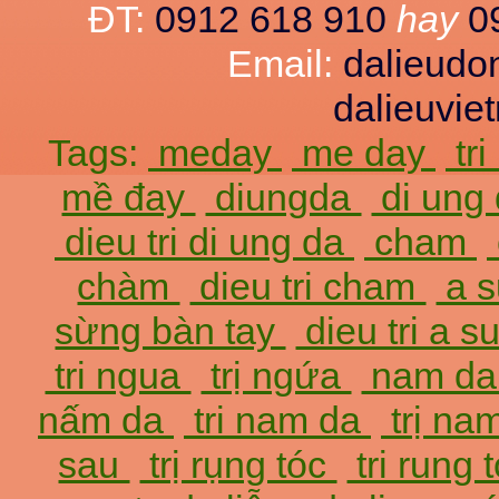
ĐT:
0912 618 910
hay
0
Email:
dalieud
dalieuvi
Tags:
meday
me day
tr
mề đay
diungda
di ung
dieu tri di ung da
cham
chàm
dieu tri cham
a 
sừng bàn tay
dieu tri a 
tri ngua
trị ngứa
nam d
nấm da
tri nam da
trị na
sau
trị rụng tóc
tri rung 