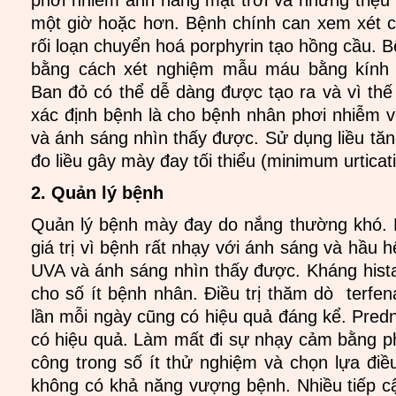
phơi nhiễm ánh nắng mặt trời và những triệu 
một giờ hoặc hơn. Bệnh chính can xem xét c
rối loạn chuyển hoá porphyrin tạo hồng cầu. Bệ
bằng cách xét nghiệm mẫu máu bằng kính 
Ban đỏ có thể dễ dàng được tạo ra và vì thế
xác định bệnh là cho bệnh nhân phơi nhiễm 
và ánh sáng nhìn thấy được. Sử dụng liều tăn
đo liều gây mày đay tối thiểu (minimum urtica
2. Quản lý bệnh
Quản lý bệnh mày đay do nắng thường khó. 
giá trị vì bệnh rất nhạy với ánh sáng và hầu 
UVA và ánh sáng nhìn thấy được. Kháng hista
cho số ít bệnh nhân. Điều trị thăm dò terfen
lần mỗi ngày cũng có hiệu quả đáng kể. Pred
có hiệu quả. Làm mất đi sự nhạy cảm bằng ph
công trong số ít thử nghiệm và chọn lựa điề
không có khả năng vượng bệnh. Nhiều tiếp cậ