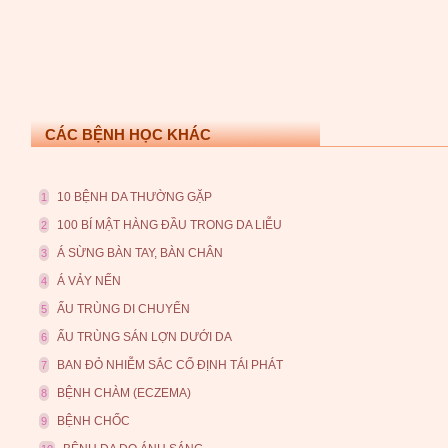
CÁC BỆNH HỌC KHÁC
10 BỆNH DA THƯỜNG GẶP
1
100 BÍ MẬT HÀNG ĐẦU TRONG DA LIỄU
2
Á SỪNG BÀN TAY, BÀN CHÂN
3
Á VẢY NẾN
4
ẤU TRÙNG DI CHUYỂN
5
ẤU TRÙNG SÁN LỢN DƯỚI DA
6
BAN ĐỎ NHIỄM SẮC CỐ ĐỊNH TÁI PHÁT
7
BỆNH CHÀM (ECZEMA)
8
BỆNH CHỐC
9