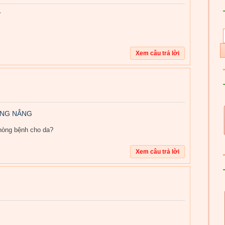
T
ỐNG NẮNG
hòng bệnh cho da?