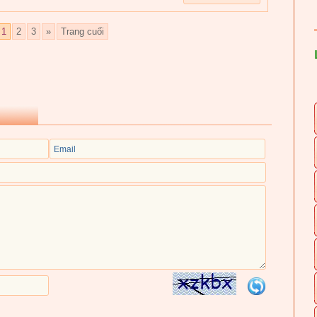
1
2
3
»
Trang cuối