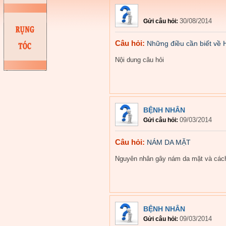
30/08/2014
Gửi câu hỏi:
Câu hỏi:
Những điều cần biết về
Nội dung câu hỏi
BỆNH NHÂN
09/03/2014
Gửi câu hỏi:
Câu hỏi:
NÁM DA MẶT
Nguyên nhân gây nám da mặt và cách
BỆNH NHÂN
09/03/2014
Gửi câu hỏi: