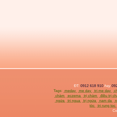
ĐT:
0912 618 910
hay
09
Tags:
meday
me day
tri me day
ch
chàm
eczema
trị chàm
điều trị 
ngứa
tri ngua
trị ngứa
nam da
n
tóc
tri rung toc
Co