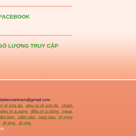
FACEBOOK
SỐ LƯỢNG TRUY CẬP
dalieuvietnam@gmail.com
trị dị ứng da
dieu tri di ung da
cham
dieu tri a sung
điều trị á sừng
ngua
 nấm bẹn
nấm sâu
nam sau
trị rụng
a
dị ứng
di ung
om,