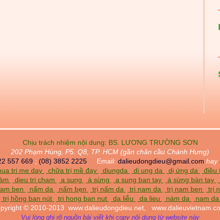
Chịu trách nhiệm nội dung:
BS. LƯƠNG TRƯỜNG SƠN
202 Phạm Hùng, P5. Q8, TP. HCM (gần chân cầu Chánh Hưng)
22 557 669
;
(08) 3852 2225
Email:
dalieudongdieu@gmail.com
hay
ua tri me day
chữa trị mề đay
diungda
di ung da
dị ứng da
điều 
chàm
dieu tri cham
a sung
á sừng
a sung ban tay
á sừng bàn tay
am ben
nấm da
nấm bẹn
trị nấm da
tri nam da
trị nam ben
trị
trị hồng ban nút
tri hong ban nut
da liễu
da lieu
nám da
nam d
pyright © 2010-2013
www.dalieudongdieu.net,
www.dalieuvietnam.c
Vui lòng ghi rõ nguồn bài viết khi copy nội dung từ website này