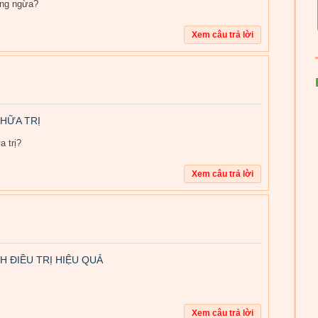
òng ngừa?
CHỮA TRỊ
 trị?
H ĐIỀU TRỊ HIỆU QUẢ