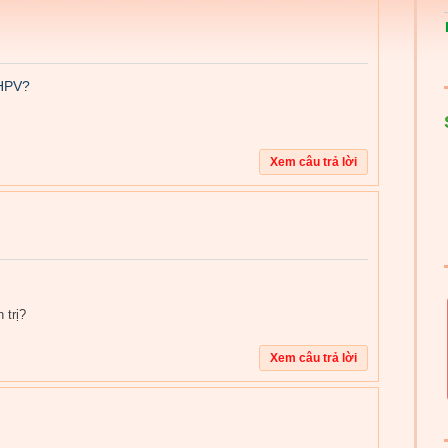
 HPV?
 trị?