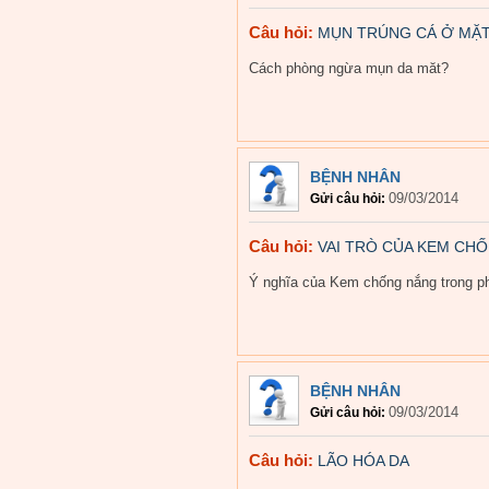
Câu hỏi:
MỤN TRÚNG CÁ Ở MẶ
Cách phòng ngừa mụn da măt?
BỆNH NHÂN
09/03/2014
Gửi câu hỏi:
Câu hỏi:
VAI TRÒ CỦA KEM CH
Ý nghĩa của Kem chống nắng trong p
BỆNH NHÂN
09/03/2014
Gửi câu hỏi:
Câu hỏi:
LÃO HÓA DA