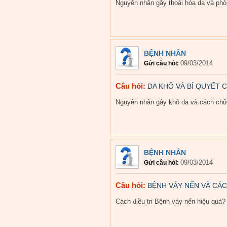
Nguyên nhân gây thoái hóa da và ph
BỆNH NHÂN
09/03/2014
Gửi câu hỏi:
Câu hỏi:
DA KHÔ VÀ BÍ QUYẾT 
Nguyên nhân gây khô da và cách chữa
BỆNH NHÂN
09/03/2014
Gửi câu hỏi:
Câu hỏi:
BỆNH VẢY NẾN VÀ CÁC
Cách điều tri Bệnh vảy nến hiệu quả?