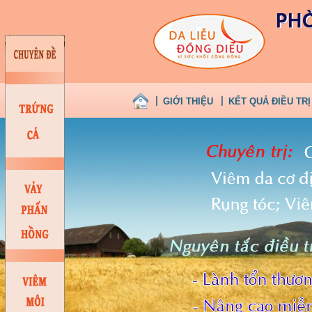
GIỚI THIỆU
KẾT QUẢ ĐIỀU TRỊ