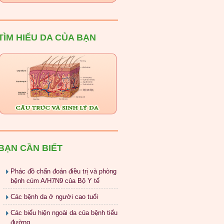
TÌM HIỂU DA CỦA BẠN
BẠN CẦN BIẾT
Phác đồ chẩn đoán điều trị và phòng
bệnh cúm A/H7N9 của Bộ Y tế
Các bệnh da ở người cao tuổi
Các biểu hiện ngoài da của bệnh tiểu
đường