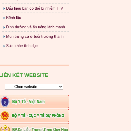
Dấu hiệu bạn có thể bị nhiễm HIV
Bệnh lậu
Dinh dưỡng và ăn uống lành mạnh
Mụn trứng cá ở tuổi trưởng thành
Sức khỏe tình dục
LIÊN KẾT WEBSITE