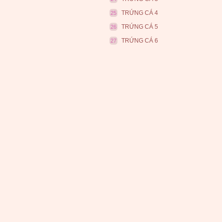
TRỨNG CÁ 4
25
TRỨNG CÁ 5
26
TRỨNG CÁ 6
27