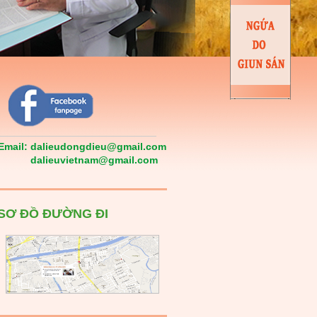
Email:
dalieudongdieu@gmail.com
dalieuvietnam@gmail.com
SƠ ĐỒ ĐƯỜNG ĐI