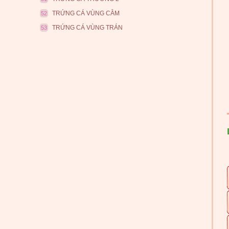
TRỨNG CÁ VÙNG CẰM
52
TRỨNG CÁ VÙNG TRÁN
53