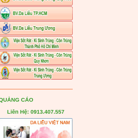
QUẢNG CÁO
Liên Hệ: 0913.407.557