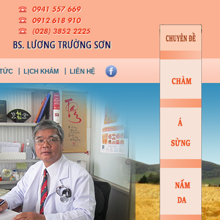
 TỨC
LỊCH KHÁM
LIÊN HỆ