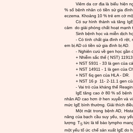
Viêm da cơ địa là biểu hiện ng
% số bệnh nhân có tiền sử gia đ
ình
eczema. Khoảng 10 % trẻ em cớ một
Có sự hình thành và tăng Ig
cảm do giải phóng chất hoạt mạnh t
Sinh bệnh học và miễn dịch h
- Có tính chất gia đình rõ rệt
em bị AD có tiền sử gia đình bị AD.
- Nghiên cư­ú về gen học gần 
+ Nhiễm sắc thể ( NST) 11913
+ NST 5931 - 33 là gen của cá
+ NST 14911 -
1 là gen của C
+ NST 6q gen của HLA - DR.
+ NST 16 p 11- 2-11.1 gen của
- Vai trò của kháng thể Reagi
IgE tăng cao ở 80 % số bệnh
nhân AD cao hơn ở hen xuyễn và v
mức IgE b
ình th
ư­ờng. Giải thích đi
Một mặt trong bệnh AD, Hist
năng của bạch cầu suy yếu, suy yế
l­ượng
T
tức là tế bào lympho mang
S
một yếu tố ức chế sản xuất IgE do h