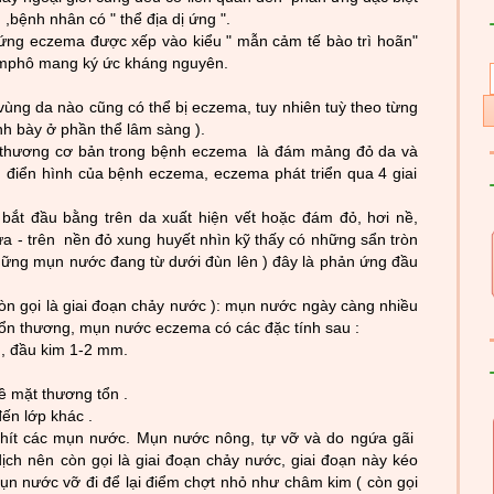
 ,bệnh nhân có " thể đ
ịa dị ứng ".
ứng eczema đ­
ư
ợc xếp vào kiểu " mẫn cảm tế bào trì hoãn"
 lymphô mang ký ức kháng nguyên.
 ,vùng da nào cũng có thể bị eczema, tuy nhiên tuỳ theo từng
ình bày ở phần thể lâm sàng ).
 thư­ơng cơ bản trong bệnh eczema là đám mảng đỏ da và
 điển h
ình của bệnh eczema, eczema phát triển qua 4 giai
 bắt đầu bằng trên da xuất hiện vết hoặc đám đỏ, hơi nề,
ứa - trên nền đỏ xung huyết nhìn kỹ thấy có những sẩn tròn
những mụn n
ư
­ớc đang từ d­
ưới đùn lên ) đây là phản ứng đầu
còn gọi là giai đoạn chảy n
ư
­ớc ): mụn n­
ư
ớc ngày càng nhiều
ổn thư­ơng, mụn n­ư
ớc eczema có các đặc tính sau :
, đầu kim 1-2 mm.
ề mặt th
ư­ơng tổn .
đến lớp khác .
chít các mụn nư
­ớc. Mụn n­
ư
ớc nông, tự vỡ và do ngứa gãi
dịc
h nên còn gọi là giai đoạn chảy n
ước, giai đoạn này kéo
mụn nư
­ớc vỡ đi để lại điểm chợt nhỏ nh
ư
­ châm kim ( còn gọi