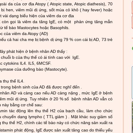
oài da của cơ địa Atopy ( Atopic state, Atopic diathesis), 70
 bị hen, viêm mũi dị ứng, sốt mùa cỏ khô ( hay fever) hoặc
 vài dạ
ng biểu hiện của viêm da cơ địa
E còn gọ
i là viêm da tăng IgE, có một phản ứng tăng mẫn
ừ tế bào Mastocytes hoặc Basophils.
ọc của viêm da Atopy (AD)
, nếu cả hai cha mẹ bị bệnh dị ứng 79 % con cái bị AD, 73 trẻ
đây phát hiện ở bệnh nhân AD thấy :
 chuỗi
b
của thụ thể có ái tính cao với IgE.
c cytokins IL4. IL5, 6MCSF.
hymase của dư­ỡng bào (Mastocyte).
 thụ thể IL4.
n trong bệnh sinh của AD đã
đư­ợc nghĩ đến .
 nhân AD và càng cao nếu AD càng nặng , mức IgE ở bệnh
iêm mũi dị ứng. Tuy nhiên ở 20 % số bệnh nhân AD vẫn có
ều này bằng cơ chế sau:
amin tác động lên thụ thể H2 của bạch cầu, làm cho chức
u chuyển dạng lympho ( TTL giảm ) . Mặt khác suy giảm số
 thụ thể H2, chính các tế bào này có chức năng sản xuất ra
istamin phát động, IgE đ­ược sản xuất tăng cao do thiếu yếu