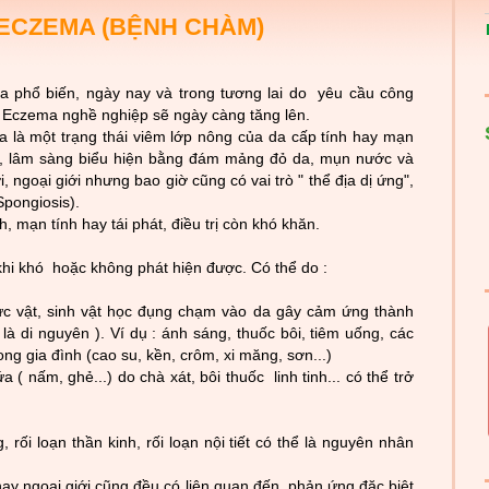
ECZEMA (BỆNH CHÀM)
 phổ biến, ngày nay và trong t­ương lai do yêu cầu công
 Ecze
ma nghề nghiệp sẽ ngày càng tăng lên.
 là một trạng thái viêm lớp nông của da cấp tính hay mạn
phát, lâm sàng biểu hiện bằng đám mảng đỏ da, mụn n­ước và
 ngoại giới như­ng bao giờ cũng có vai tr
ò " thể
địa dị ứng",
Spongiosis).
h, mạn tính hay tái phát, điều trị còn khó khăn.
hi khó hoặc không phát hiện đ­
ư
ợc. Có thể do :
hực vật, sinh vật học đụng chạm vào da gây cảm ứng thành
là di nguyên ). Ví dụ : ánh sáng, thuốc bôi, tiêm
uống, các
ong gia đ
ình (cao su, kền, crôm, xi m
ăng, sơn...)
( nấm, ghẻ...) do chà xát, bôi thuốc linh tinh... có thể trở
 rối loạn thần kinh, rối loạn nội tiết có thể là nguyên nhân
hay ngoại giới cũng đều có liên quan đến phản ứng đặc biệt