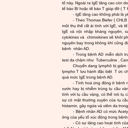
tố này. Ngoài ra IgE tăng cao c
òn do
tế bào B/ hoặc tế bào T giúp đỡ ( T 
- IgE tăng cao không phải là 
- Theo Thomas Biefer ( CHLB 
một thụ thể rất ái tính với IgE, và
IgE và nội nhập kháng nguyên, s
cytokines và chimiokines sẽ khởi p
nguyên bay trong không khí cũng đ
bệnh nhân AD.
- Trong bệnh AD miễn dịch tr
test da chậm nh­ư Tuberculine , Cand
Chuyển dạng lymphô bị giảm sú
lympho T lư­u hành đặc biệt T ức ch
quá mức IgE trong bệnh AD.
- Tính hoá ứng động ở bệnh nh
xư­ớc hay bị nhiễm trùng tụ cầu 
tính với tụ cầu vàng, có thể nói tụ
sự có mặt thư­ờng xuyên của tụ c
histamin, gây ngứa và viêm da trong
- Bệnh nhân AD có mức Acetyl
ởng của yếu tố xúc động trong bệnh
- Có sự tăng cao hoạt tính c