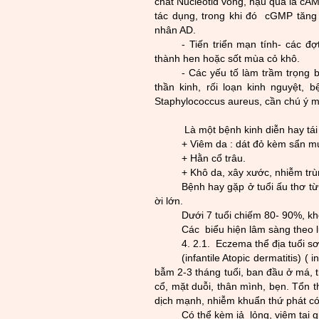
chất Nucleotid v
òng, hậu quả là cAM
tác dụng, trong khi đó cGM
P tăng
nhân AD.
- Tiến triển mạn tính- các đ
thành hen hoặc sốt mùa cỏ khô.
- Các yếu tố làm trầm trọng 
thần kinh, rối loạn kinh nguyệt, 
Staphylococcus aureus, cần chú ý m
Là một bệnh kinh diễn hay tái 
+ Viê
m da : dát đỏ kèm sẩn m
+ Hằn cổ trâu.
+ Khô da, xây x
ư
­ớc, nhiễm tr
Bệnh hay gặp ở tuổi ấu thơ từ
ời lớn.
D
ư­ới 7 tuổi chiếm 80- 90%, k
Các biểu hiện lâm sàng theo lứ
4. 2.1. Eczema thể địa tuổi sơ
(infantile Atopic dermatitis) (
bẫm 2-3 tháng tuổi, ban đầu ở má, t
cổ, mặt duỗi, thân mình, bẹn. Tổn t
dịch mạnh, nhiễm khuẩn thứ phát có 
Có thể kèm iả lỏng, viêm tai g