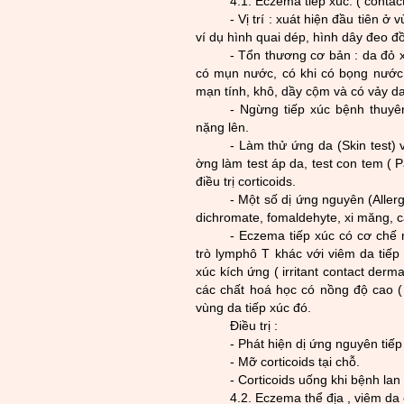
4.1. Eczema tiếp xúc: ( contac
- Vị trí : xuát hiện đầu tiên ở
ví dụ hình quai dép, hình dây đeo đồ
- Tổn th­
ương cơ bản : da đỏ x
có mụn n
ư
­ớc, có khi có bọng n
ư
­ớ
mạn tính, khô, dầy cộm và có vảy da
- Ngừng tiếp xúc bệnh thuyên
nặng lên.
- Làm thử ứng da (Skin test) v
ờng làm test áp da, test con tem ( P
điều trị corticoids.
- Một số dị ứng nguyên (Aller
dichromate, fomaldehyte, xi măng, c
- Eczema tiếp xúc có cơ chế 
trò lymphô T khác với viêm da tiếp 
xúc kích ứng ( irritant contact derma
các chất hoá học có nồng độ cao ( 
vùng da tiếp xúc đó.
Điều trị :
- Phát hiện dị ứng nguyên tiếp
- Mỡ corticoids tại chỗ.
- Corticoids uống khi bệnh lan 
4.2. Eczema thể địa , viêm da c