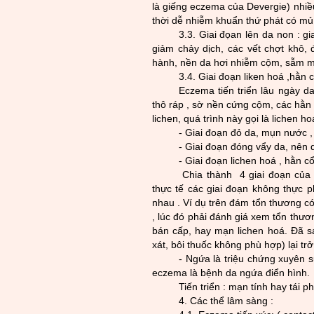
là giếng eczema của Devergie) nhi
thời dễ nhiễm
khuẩn thứ phát có mủ, 
3.3. Giai đọan l
ên da non : gi
giảm chảy dịch, các vết chợt khô,
hành, nền da hơi nhiễm cộm, sẫm 
3.4. Giai đoạn liken hoá ,hằn c
Eczema tiến triển lâu ngày 
thô ráp , sờ nền cứng cộm, các hằn 
lichen, quá trình này gọi là lichen h
- Giai đoạn đỏ da, mụn n­
ư
ớc ,
- Giai đoạn đóng vẩy da, nên 
- Giai đoạn lichen hoá , hằn cổ 
Chia thành 4 giai đ
oạn của 
thực tế các giai đoạn không thực p
nhau . Ví dụ trên đám tổn th­ương có
, lú
c đó phải đánh giá xem tổn th­
ươn
bán cấp, hay mạn lichen hoá. Đ
ã s
xát, bôi thuốc không phù hợp) lại trở 
- Ngứa là triệu chứng xuyên s
eczema là bệnh da ng­ứa điển hình.
Tiến triển : mạn tính hay tái p
4. Các thể lâm sàng :