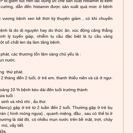
P bị giảm sút nên tác dụng ức chế sản xuất histamin bị kém
 cư­ờng, dẫn đến histamin đ­ược sản xuất quá mức ở bệnh
ợt v­ượng bệnh xen kẽ thời kỳ thuyên giảm , có khi chuyển
bệnh là do dị nguyên hay do thức ăn, xúc
động căng thẳng
bệnh lý tuyến giáp, nhiễm tụ cầu đặc biệt là tụ cầu vàng
ột số chất len dạ làm tăng bệnh.
phát, các th­
ương tổn lâm sàng chủ yếu là :
ụn nư
­ớc.
ùng thứ phát.
 2 tháng đến 2 tuổi, ở trẻ em, thanh thiếu niên và cả ở ngư
­
hoảng 10 % bệnh kéo dài đến tuổi trư
­ởng thành.
a tuổi :
 sinh và nhũ nhi , ấu thơ.
 infancy) gặp ở trẻ từ 2 tuần đến 2 tuổi. Th
ư
­ờng gặp ở trẻ bụ
rán ( hình móng ngựa) , quanh miệng, đầu , sau có thể bị ở
h
ư­ơng là dát đỏ, có nhiều mụn nư
­ớc trên bề mặt, trợt, chảy
mủ, vẩy tiết.
iữa.