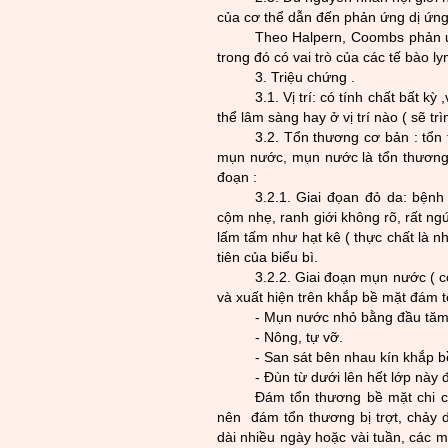
của cơ thể dẫn đến phản ứng dị ứng
Theo Halpern, Coombs phản 
trong đó có vai trò của các tế bào
3. Triệu chứng .
3.1. Vị trí:
có tính chất bất kỳ
thể lâm sàng hay ở vị trí nào ( sẽ tr
3.2. Tổn th­
ương cơ bản : tổn
mụn n
ư
­ớc, mụn n
ư
­ớc là tổn th­
ương
đoạn :
3.2.1. Giai đọan đ
ỏ da: bệnh
cộm nhẹ, ranh giới không r
õ, rất ng
lấm tấm nh­
ư
hạt kê ( thực chất là 
tiên của biểu b
ì.
3.2.2. Giai đoạn mụn n
ư
­ớc ( 
và xuất hiện trên khắp bề mặt đám t
- Mụn n­
ư
ớc nhỏ bằng đầu tăm
- Nông, tự vỡ.
- San sát bên nhau kín khắp b
- Đùn từ dư­ới lên hết lớp này 
Đám tổn th
ư­ơng bề mặt chi 
nên đám tổn th
ư­ơng bị trợt, chảy 
dài nhiều ngày hoặc vài tuần, các 