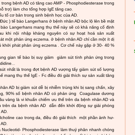
 trong bệnh AD có t
ăng cao AMP - Phosphodiesterase trong
hỗ trợ) làm cho tổng hợp IgE tăng cao.
yếu tố cơ bản trong sinh bệnh học của AD
.
Đức ) tế bào Langerhans ở bệnh nhân AD bộc lộ lên bề mặt
 tế bào Langerhans mang thụ thể này sẽ có khả năng cố định
au khi nội nhập kháng nguyên có sự hoạt hoá sản xuất
hát một phản ứng eczema. ở bệnh nhân AD chỉ cần một ít dị
ủ khởi phát phản ứng eczema . Cơ chế này gặp ở 30- 40 %
ung gian tế bào bị suy
giảm giảm sút tính phản ứng trong
idine...
t nhất là trong đợt bệnh AD vư­ợng tấy giảm sút số l­ượng
ế mang thụ thể IgE - Fc điều đó giải thích sự sản x
uất tăng
ân AD bị giảm sút dễ bị nhiễm trùng khi bị sang chấn, xây
vàng, 90% số bệnh nhân AD có phản ứng Coagulase d­ương
 cầu vàng là vi khuẩn chiếm ư­u thế trên da bệnh nhân AD và
ầu trên da bệnh nhân AD dẫn đến khởi động sự giải phóng
 AD.
choline cao trong da, điều đó giải thích một ph
ần ảnh hư­
 AD.
ủa Nucleotid- Phosphodiesterase làm thuỷ phân nhanh chóng