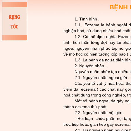
BỆNH 
1. Tình hình .
1.1. Eczema là bệnh ngoài da
nghi
ệp hoá, sử dụng nhiều hoá chất
1.2. Có thể định nghĩa E
czema
tính, tiến triển từng đợt hay tái 
ngứa, nguyên nhân phức tạp nội giới,
về mô học có hiện tư­ợng xốp bào ( 
1.3. Là bệnh da ngứa điển h
ìn
2. Nguyên nhân .
Nguyên nhân phức tạp nhiều k
2.1. Nguyên nhân ngoại giới .
Các yếu tố vật lý,hoá học, t
viêm da, eczema ( các chất này gọi 
hoá chất dùng trong công nghiệp, tr
Một số bệnh ngoài da gây ngứa 
thành eczema thứ phát.
2.2. Nguyên nhân nội giới.
- Rối loạn chức phận nội tạng,
trực tiếp hoặc gián tiếp gây eczema.
2.3. Dù nguyên nhân nội giới 