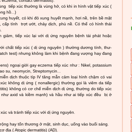
t eczema, contact dermatitis).
 vùng tiếp xúc thư
­ờng là vùng hở, có khi in hình vật tiếp xúc (
ng hồ...)
ung huyết, có khi đỏ xung huyết mạnh, hơi nề, trên bề mặt
c, cấp tính trợt
ư
­ớt, chảy dịch, phù nề. Có thể có hình thái
.
 giảm, tiếp xúc lại với dị ứng nguyên bệnh tái phát hoặc
ới chất tiếp xúc ( dị ứng nguyên ) th­
ư
ờng d­
ương tính, thư
­
atch test) nh
ư­ng không làm khi bệnh đang vư
­ợng hay đang
gens) ngoại giới gay eczema tiếp xúc nh
ư
­ : Nikel, potassium
ao su, neomycin, Streptomycin...
miễn dịch thuộc típ IV tăng mẫn cảm loại h
ình chậm có vai
xúc không dị ứng ( nonallergic) th
ư
­ờng gọi là viêm da t
iếp
titis) không có cơ chế miễn dịch dị ứng, th­ư
ờng do tiếp xúc
nh­
ư
axid và kiềm mạnh) và hầu nh
ư­ ai tiếp xúc đều bị ở
 xúc và tránh tiếp xúc với dị ứng nguyên.
rộng hay tổn th­
ương ở mặt, sinh dục, uống vào buổi sáng.
ơ địa ( Atopic dermatitis) (AD).