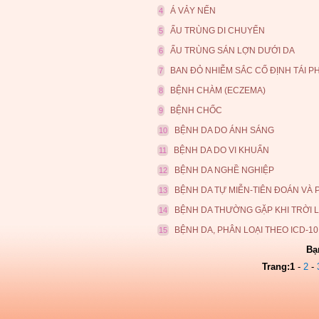
Á VẢY NẾN
4
ẤU TRÙNG DI CHUYỂN
5
ẤU TRÙNG SÁN LỢN DƯỚI DA
6
BAN ĐỎ NHIỄM SẮC CỐ ĐỊNH TÁI P
7
BỆNH CHÀM (ECZEMA)
8
BỆNH CHỐC
9
BỆNH DA DO ÁNH SÁNG
10
BỆNH DA DO VI KHUẨN
11
BỆNH DA NGHỀ NGHIỆP
12
BỆNH DA TỰ MIỄN-TIÊN ĐOÁN VÀ
13
BỆNH DA THƯỜNG GẶP KHI TRỜI 
14
BỆNH DA, PHÂN LOẠI THEO ICD-10
15
Bạ
Trang:
1
-
2
-