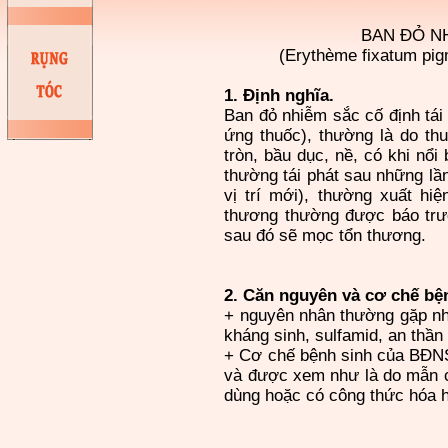
BAN ĐỎ NH
(Erythème fixatum pig
1. Định nghĩa.
Ban đỏ nhiễm sắc cố định t
ứng thuốc), thường là do thu
tròn, bầu dục, nề, có khi nổi
thường tái phát sau những lần 
vị trí mới), thường xuất hiê
thương thường được báo trươ
sau đó sẽ mọc tổn thương.
2. Căn nguyên và cơ chế bệ
+ nguyên nhân thường gặp nh
kháng sinh, sulfamid, an thần
+ Cơ chế bệnh sinh của BĐNSC
và được xem như là do mẫn cả
dùng hoặc có công thức hóa ho