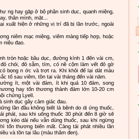
 như ng hay gặp ở bộ phận sinh dục, quanh miệng,
ay, thân mình, mặt...
i xuất hiện ở những vị trí đã bị lần trước, ngoài
hương niêm mạc miệng, viêm màng tiếp hợp, hoặc
 niệu đạo.
̀nh tròn hoặc bầu dục, đường kính 1 đến vài cm,
u đỏ chói, đỏ sẫm, tím, có nề cộm làm vết đỏ gờ
ó bọng n ớc và trợt ra. Khi khỏi để lại dát màu
́c tố sau viêm, tồn tại vài tháng đến vài năm.
hường ít, một vài đám, ít khi quá 10 đám, song
̉n thương hay tổn thương thành đám lớn 10-20 cm
̣i chứng Lyell.
và sinh dục gây cảm giác đau.
ng lần đầu không biết là bệnh do dị ứng thuốc,
ái phát, sau khi uống thuốc 30 phút đến 8 giờ sẽ
hương kéo dài nếu vẫn dùng thuốc, sau khi ngừng
hì tổn thương biến mất. Càng tái phát nhiều lần
iều và tồn tại lâu (màu thâm đen).