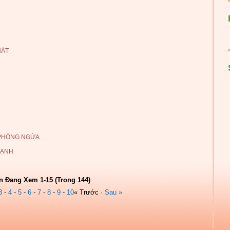
HÁT
 PHÒNG NGỪA
LẠNH
n Đang Xem 1-15 (Trong 144)
3
-
4
-
5
-
6
-
7
-
8
-
9
-
10
« Trước ·
Sau »