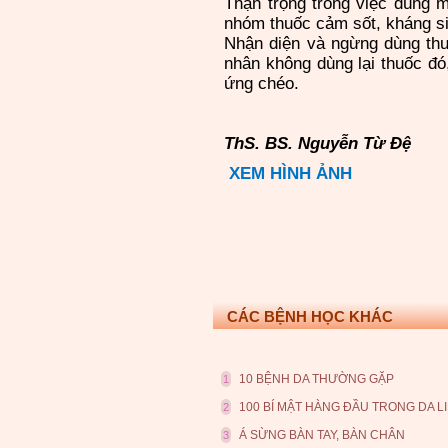
Thận trọng trong việc dùng mô
nhóm thuốc cảm sốt, kháng si
Nhận diện và ngừng dùng thuố
nhân không dùng lại thuốc đó,
ứng chéo.
ThS. BS. Nguyễn Từ Đệ
XEM HÌNH ẢNH
CÁC BỆNH HỌC KHÁC
10 BỆNH DA THƯỜNG GẶP
1
100 BÍ MẬT HÀNG ĐẦU TRONG DA L
2
Á SỪNG BÀN TAY, BÀN CHÂN
3