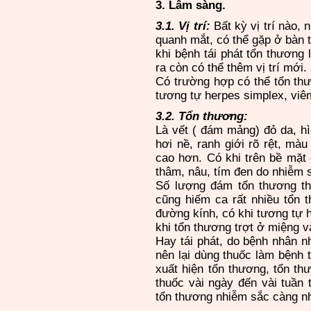
3. Lâm sàng.
3.1. Vị trí:
Bất kỳ vị trí nào,
quanh mắt, có thể gặp ở bàn t
khi bệnh tái phát tổn thương lạ
ra còn có thể thêm vị trí mới.
Có trường hợp có thể tổn t
tương tự herpes simplex, viêm
3.2. Tổn thương:
Là vết ( đám mảng) đỏ da, hi
hơi nề, ranh giới rõ rệt, mà
cao hơn. Có khi trên bề mặt c
thâm, nâu, tím đen do nhiễm să
Số lượng đám tổn thương t
cũng hiếm ca rất nhiều tô
đường kính, có khi tương tự hô
khi tổn thương trợt ở miệng 
Hay tái phát, do bệnh nhân nhữ
nên lại dùng thuốc làm bệnh t
xuất hiện tổn thương, tổn t
thuốc vài ngày đến vài tuần t
tổn thương nhiễm sắc càng nh