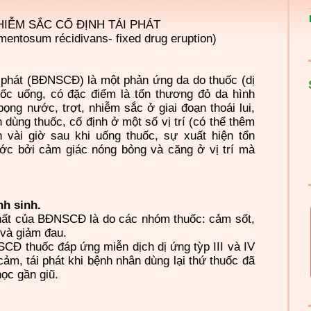
IỄM SẮC CỐ ĐỊNH TÁI PHÁT
mentosum récidivans- fixed drug eruption)
ái phát (BĐNSCĐ) là một phản ứng da do thuốc (dị
ốc uống, có đặc điểm là tổn thương đỏ da hình
 bọng nước, trợt, nhiễm sắc ở giai đoạn thoái lui,
dùng thuốc, cố định ở một số vị trí (có thể thêm
̣n vài giờ sau khi uống thuốc, sự xuất hiện tổn
́c bởi cảm giác nóng bỏng và căng ở vị trí mà
nh sinh.
ất của BĐNSCĐ là do các nhóm thuốc: cảm sốt,
 và giảm đau.
Đ thuốc đáp ứng miễn dịch dị ứng tỳp III và IV
m, tái phát khi bệnh nhân dùng lại thứ thuốc đã
̣c gần giũ.