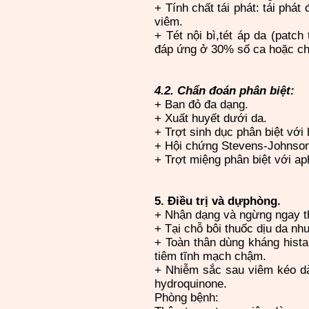
+ Tính chất tái phát: tái phát đú
viêm.
+ Tét nội bì,tét áp da (patch 
đáp ứng ở 30% số ca hoặc ch
4.2. Chẩn đoán phân biệt:
+ Ban đỏ đa dạng.
+ Xuất huyết dưới da.
+ Trợt sinh dục phân biệt với
+ Hội chứng Stevens-Johnso
+ Trợt miệng phân biệt với a
5. Điều trị và dựphòng.
+ Nhận dạng và ngừng ngay th
+ Tại chỗ bôi thuốc dịu da n
+ Toàn thân dùng kháng histam
tiêm tĩnh mạch chậm.
+ Nhiễm sắc sau viêm kéo dài
hydroquinone.
Phòng bệnh: