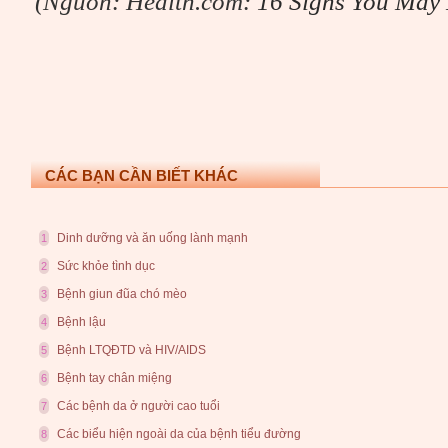
(Nguồn: Health.com:
16 Signs You May
CÁC BẠN CẦN BIẾT KHÁC
Dinh dưỡng và ăn uống lành mạnh
1
Sức khỏe tình dục
2
Bệnh giun đũa chó mèo
3
Bệnh lậu
4
Bệnh LTQĐTD và HIV/AIDS
5
Bệnh tay chân miệng
6
Các bệnh da ở người cao tuổi
7
Các biểu hiện ngoài da của bệnh tiểu đường
8