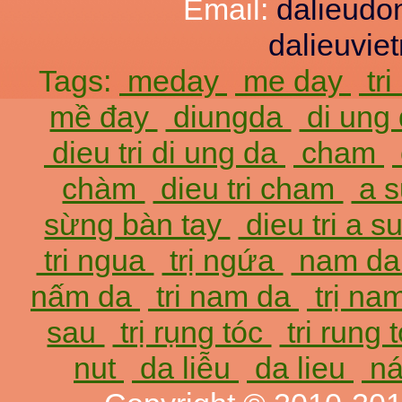
Email:
dalieud
dalieuvi
Tags:
meday
me day
tr
mề đay
diungda
di ung
dieu tri di ung da
cham
chàm
dieu tri cham
a 
sừng bàn tay
dieu tri a 
tri ngua
trị ngứa
nam d
nấm da
tri nam da
trị na
sau
trị rụng tóc
tri rung 
nut
da liễu
da lieu
ná