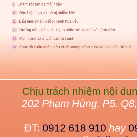
Chăm sóc làn da mỗi ngày
9
Dấu hiệu bạn có thể bị nhiễm HIV
10
Dấu hiệu nhận biết bị bệnh hoa liễu
11
Hướng dẫn chăm sóc bệnh nhân sởi tại nhà và bệnh viện
12
Mụn trứng cá ở tuổi trưởng thành
13
Phác đồ chẩn đoán điều trị và phòng bệnh cúm A/H7N9 của Bộ Y tế
14
Chịu trách nhiệm nội du
202 Phạm Hùng, P5. Q8
ĐT:
0912 618 910
hay
0