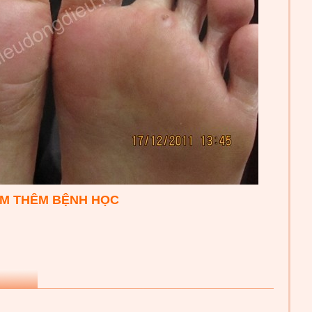
M THÊM BỆNH HỌC