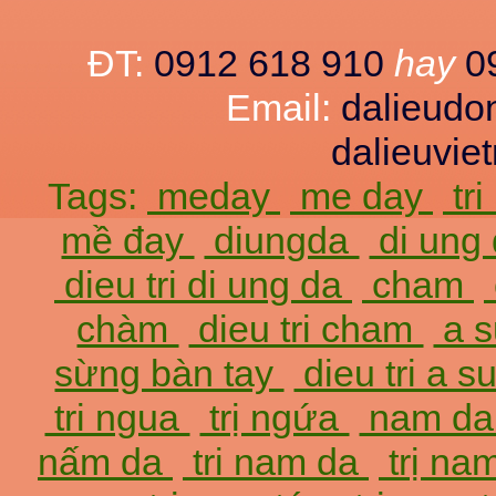
ĐT:
0912 618 910
hay
0
Email:
dalieud
dalieuvi
Tags:
meday
me day
tr
mề đay
diungda
di ung
dieu tri di ung da
cham
chàm
dieu tri cham
a 
sừng bàn tay
dieu tri a 
tri ngua
trị ngứa
nam d
nấm da
tri nam da
trị na