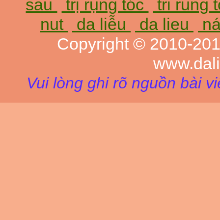
sau
trị rụng tóc
tri rung 
nut
da liễu
da lieu
ná
Copyright © 2010-20
www.dal
Vui lòng ghi rõ nguồn bài v