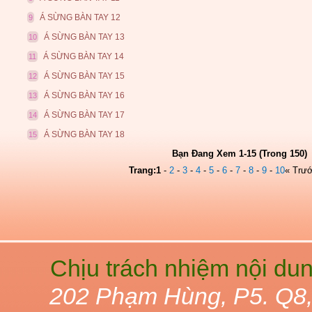
Á SỪNG BÀN TAY 12
9
Á SỪNG BÀN TAY 13
10
Á SỪNG BÀN TAY 14
11
Á SỪNG BÀN TAY 15
12
Á SỪNG BÀN TAY 16
13
Á SỪNG BÀN TAY 17
14
Á SỪNG BÀN TAY 18
15
Bạn Đang Xem 1-15 (Trong 150)
Trang:
1
-
2
-
3
-
4
-
5
-
6
-
7
-
8
-
9
-
10
« Trư
Chịu trách nhiệm nội du
202 Phạm Hùng, P5. Q8