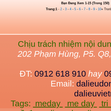
Bạn Đang Xem 1-15 (Trong 150)
Trang:
1
-
2
-
3
-
4
-
5
-
6
-
7
-
8
-
9
-
10
« Trư
Chịu trách nhiệm nội du
202 Phạm Hùng, P5. Q8
ĐT:
0912 618 910
hay
0
Email:
dalieud
dalieuvi
Tags:
meday
me day
tr