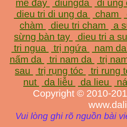
mề đay
diungda
di ung
dieu tri di ung da
cham
chàm
dieu tri cham
a 
sừng bàn tay
dieu tri a 
tri ngua
trị ngứa
nam d
nấm da
tri nam da
trị na
sau
trị rụng tóc
tri rung 
nut
da liễu
da lieu
ná
Copyright © 2010-20
www.dal
Vui lòng ghi rõ nguồn bài v