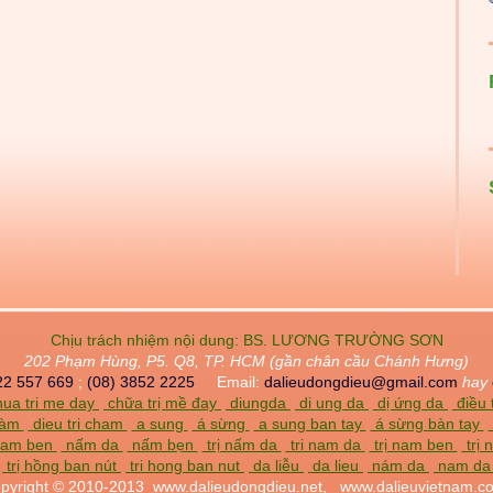
Chịu trách nhiệm nội dung:
BS. LƯƠNG TRƯỜNG SƠN
202 Phạm Hùng, P5. Q8, TP. HCM (gần chân cầu Chánh Hưng)
22 557 669
;
(08) 3852 2225
Email:
dalieudongdieu@gmail.com
hay
ua tri me day
chữa trị mề đay
diungda
di ung da
dị ứng da
điều 
chàm
dieu tri cham
a sung
á sừng
a sung ban tay
á sừng bàn tay
am ben
nấm da
nấm bẹn
trị nấm da
tri nam da
trị nam ben
trị
trị hồng ban nút
tri hong ban nut
da liễu
da lieu
nám da
nam d
pyright © 2010-2013
www.dalieudongdieu.net,
www.dalieuvietnam.c