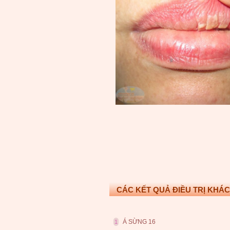
CÁC KẾT QUẢ ĐIỀU TRỊ KHÁC
Á SỪNG 16
1