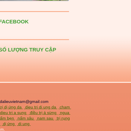
FACEBOOK
SỐ LƯỢNG TRUY CẬP
dalieuvietnam@gmail.com
trị dị ứng da
dieu tri di ung da
cham
dieu tri a sung
điều trị á sừng
ngua
 nấm bẹn
nấm sâu
nam sau
trị rụng
a
dị ứng
di ung
om,