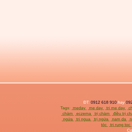
ĐT:
0912 618 910
hay
09
Tags:
meday
me day
tri me day
ch
chàm
eczema
trị chàm
điều trị 
ngứa
tri ngua
trị ngứa
nam da
n
tóc
tri rung toc
Co