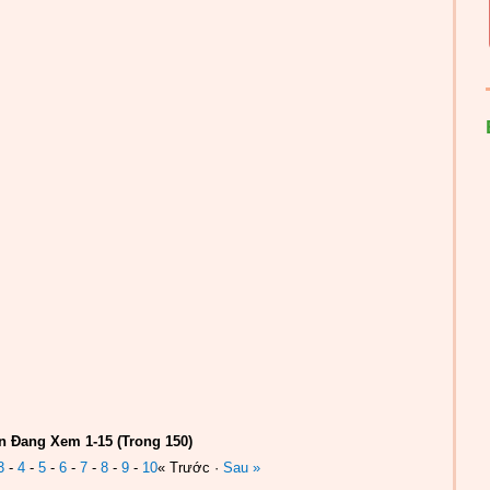
n Đang Xem 1-15 (Trong 150)
3
-
4
-
5
-
6
-
7
-
8
-
9
-
10
« Trước ·
Sau »