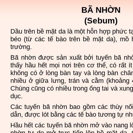
BÃ NHỜN
(Sebum)
Dầu trên bề mặt da là một hỗn hợp phức t
béo (từ các tế bào trên bề mặt da), mồ 
trường.
Bã nhờn được sản xuất bởi tuyến bã nh
thấy hầu hết mọi nơi trên cơ thể, có rất 
không có ở lòng bàn tay và lòng bàn châ
nhiều ở giữa lưng, trán và cằm (khoảng 
Chúng cũng có nhiều trong ống tai và xun
dục.
Các tuyến bã nhờn bao gồm các thùy nố
dẫn, được lót bằng các tế bào tương tự nh
Hầu hết các tuyến bã nhờn mở vào nang l
nhờn tự do mở trực tiếp lên bề mặt da