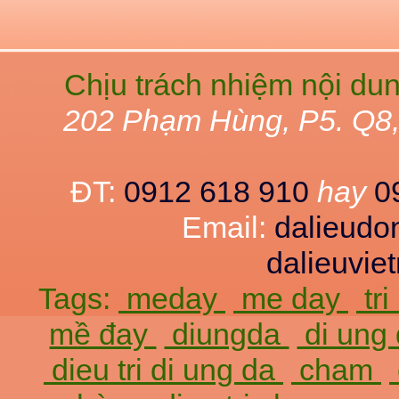
Chịu trách nhiệm nội du
202 Phạm Hùng, P5. Q8
ĐT:
0912 618 910
hay
0
Email:
dalieud
dalieuvi
Tags:
meday
me day
tr
mề đay
diungda
di ung
dieu tri di ung da
cham