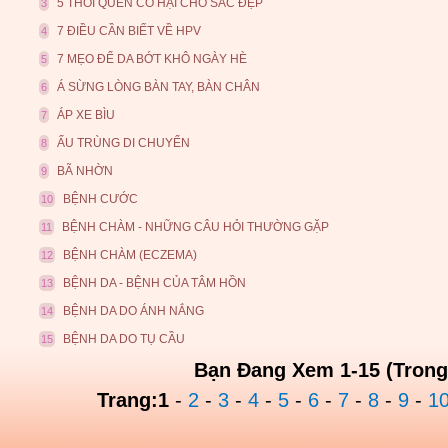
5 THÓI QUEN CÓ HẠI CHO SẮC ĐẸP
3
7 ĐIỀU CẦN BIẾT VỀ HPV
4
7 MẸO ĐỂ DA BỚT KHÔ NGÀY HÈ
5
Á SỪNG LÒNG BÀN TAY, BÀN CHÂN
6
ÁP XE BÌU
7
ẤU TRÙNG DI CHUYỂN
8
BÃ NHỜN
9
BỆNH CƯỚC
10
BỆNH CHÀM - NHỮNG CÂU HỎI THƯỜNG GẶP
11
BỆNH CHÀM (ECZEMA)
12
BỆNH DA - BỆNH CỦA TÂM HỒN
13
BỆNH DA DO ÁNH NẮNG
14
BỆNH DA DO TỤ CẦU
15
Bạn Đang Xem 1-15 (Trong
Trang:
1
-
2
-
3
-
4
-
5
-
6
-
7
-
8
-
9
-
1