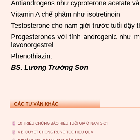
Antiandrogens như cyproterone acetate và
Vitamin A chế phẩm như isotretinoin
Testosterone cho nam giới trước tuổi dậy t
Progesterones với tính androgenic như m
levonorgestrel
Phenothiazin.
BS. Lương Trường Sơn
CÁC TƯ VẤN KHÁC
10 TRIỆU CHỨNG BÁO HIỆU TUỔI GIÀ Ở NAM GIỚI
1
4 BÍ QUYẾT CHỐNG RỤNG TÓC HIỆU QUẢ
2