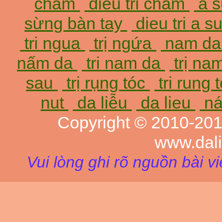
chàm
dieu tri cham
a 
sừng bàn tay
dieu tri a 
tri ngua
trị ngứa
nam d
nấm da
tri nam da
trị na
sau
trị rụng tóc
tri rung 
nut
da liễu
da lieu
ná
Copyright © 2010-20
www.dal
Vui lòng ghi rõ nguồn bài v